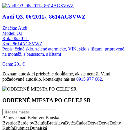
Audi Q3, 06/2011-, 8614AGSVWZ
Značka: Audi
Model: Q3
Rok: 06/2011-
Kód: 8614AGSVWZ
Popis: čelné sklo, zelené atermické, VIN, sklo s lištami, pripravené
na montáž, s bausetom, s lištami
Cena: 201 €
Zoznam autoskiel priebežne dopĺňame, ak ste nenašli Vami
požadované autosklo, kontakujte nás na
0915 977 662
.
ODBERNÉ MIESTA PO CELEJ SR
Bánovce nad Bebravou
Banská
Bystrica
Bardejov
Beluša
Bratislava
Bytča
Čadca
Detva
Detva
Dolný
Kubín
Dubnica
Dunajská