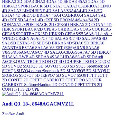
HBK
A3 3D-5D
A3 3H
A3 4D
A3 4D SED
A3 4S
A3 5D
A3 5D
HBK/A3 SPORTBACK 5D EST
A3 CAB
A3 CABRIO
A3 LIMO
4D SAL
A3 LIMOUSINE 4D SAL
A3/S3
A4
A4 4D SAL/5D
EST
A4 4D SED/5D BRK
A4 4S
A4 CABRIO
A4 SAL
A4 SAL
4D+EST 5D
A4 SAL 4D+EST 5D FROM
A4/S4
A4/S4 2D
CON
A5
A5 /SPORTBACK 2D CPE/5D HBK
A5 2D CON
A5 5D
HBK SPORTBACK/2D CPE
A5 CABRIO
A5 CO
A5 COUPE
A5
CPE
A5 SPORTBACK/ 5D HBK/2D CPE
A5/S5
A6
A6 (11-)_s8_ /
WINDSCREEN A6
A6 /C7 4D SAL
A6 /C7 4D SAL 09/
A6 4D
SAL/5D EST
A6 4D SED/5D BRK
A6 4D/5D
A6 5D BRK
A6
AVANT
A6 EST
A6 SAL
A6 V8 EST (RS6)
A6 V8 SAL
A6
V8/S6/RS6
A6/C7
A6/C7 4D SAL
A6/C8
A6/S6
A7
A7 5D HBK
A7
5H
A8
A8 /LWB 4D SED
A8 4S
A8 LHD
A8/S8 4D SED
Audi
A6
CPE,QUATTRO
E-TRON GT 4D COUPE
E-TRON S5
Q2
Q2
5D SUV
Q2 S5
Q3
Q3 5D SUV
Q3 S5
Q3 SB S5
Q3 Sportback 5D
SUV
Q3 SUV
Q4 e-tron /Sportback 5D SUV
Q5
Q5 5D SUV
Q5 II
5RGR
Q5 S5
Q7
Q7 5D JEEP
Q7 5D SUV
Q7 S5
Q8
TT
TT 2C
TT
2D CON
TT 2D CPE
TT CABRIO
TT CPE
TT ROADSTER
CABRIO
TT Softtop//Hardtop 2D CON/2D CPE
TT/TTS 2D
CON
TT/TTS 2D CPE
Audi Q3, 18-, 8648AGACMVZ1L
Značka: Audi