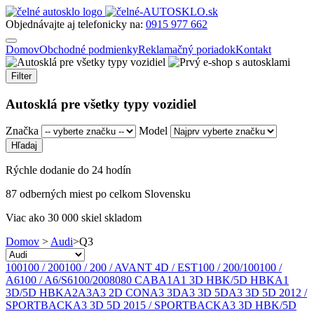
Objednávajte aj telefonicky na:
0915 977 662
Domov
Obchodné podmienky
Reklamačný poriadok
Kontakt
Filter
Autosklá pre všetky typy vozidiel
Značka
Model
Rýchle dodanie do 24 hodín
87 odberných miest po celkom Slovensku
Viac ako 30 000 skiel skladom
Domov
>
Audi
>
Q3
100
100 / 200
100 / 200 / AVANT 4D / EST
100 / 200/100
100 /
A6
100 / A6/S6
100/200
80
80 CAB
A1
A1 3D HBK/5D HBK
A1
3D/5D HBK
A2
A3
A3 2D CON
A3 3D
A3 3D 5D
A3 3D 5D 2012 /
SPORTBACK
A3 3D 5D 2015 / SPORTBACK
A3 3D HBK/5D